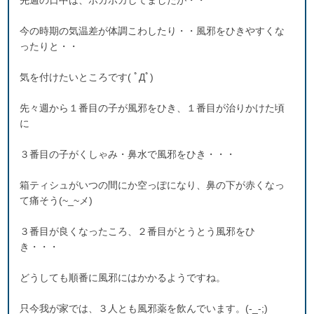
先週の日中は、ポカポカしてましたが・・
今の時期の気温差が体調こわしたり・・風邪をひきやすくな
ったりと・・
気を付けたいところです( ﾟДﾟ)
先々週から１番目の子が風邪をひき、１番目が治りかけた頃
に
３番目の子がくしゃみ・鼻水で風邪をひき・・・
箱ティシュがいつの間にか空っぽになり、鼻の下が赤くなっ
て痛そう(~_~メ)
３番目が良くなったころ、２番目がとうとう風邪をひ
き・・・
どうしても順番に風邪にはかかるようですね。
只今我が家では、３人とも風邪薬を飲んでいます。(-_-;)