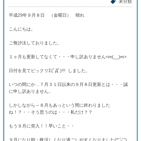
未分類
平成29年９月８日 （金曜日） 晴れ
こんにちは。
ご無沙汰しておりました。
１ヶ月も更新してなくて・・・申し訳ありません<m(__)m>
日付を見てビックリΣ(ﾟДﾟ)!!! しました。
いつの間にか…７月３１日以来の９月８日更新とは・・・誠
に申し訳ありません。
しかしながら～８月もあっという間に終わりました
ね！？・・そう思うのは・・・私だけ？？
もう９月に突入！！早いこと・・
９月になり朝・晩涼しくなり過ごしやすくなりました(*”▽”)