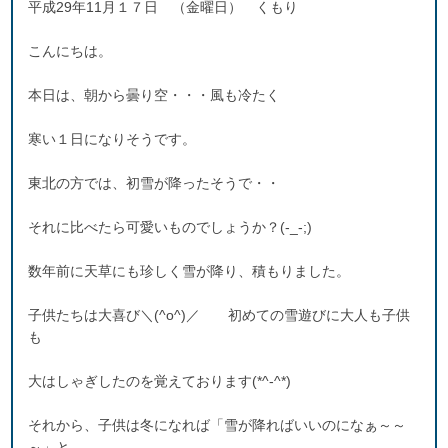
平成29年11月１７日 （金曜日） くもり
こんにちは。
本日は、朝から曇り空・・・風も冷たく
寒い１日になりそうです。
東北の方では、初雪が降ったそうで・・
それに比べたら可愛いものでしょうか？(-_-;)
数年前に天草にも珍しく雪が降り、積もりました。
子供たちは大喜び＼(^o^)／ 初めての雪遊びに大人も子供
も
大はしゃぎしたのを覚えております(*^-^*)
それから、子供は冬になれば「雪が降ればいいのになぁ～～
～」と