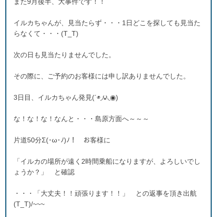
また9月後半、大事件です！！
イルカちゃんが、見当たらず・・・1日どこを探しても見当た
らなくて・・・(T_T)
次の日も見当たりませんでした。
その際に、ご予約のお客様には申し訳ありませんでした。
3日目、イルカちゃん発見(´◉◞౪◟◉)
な！な！な！なんと・・・島原方面へ～～～
片道50分Σ(･ω･ﾉ)ﾉ！ お客様に
「イルカの場所が遠く2時間乗船になりますが、よろしいでし
ょうか？」 と確認
・・・「大丈夫！！頑張ります！！」 との返事を頂き出航
(T_T)/~~~