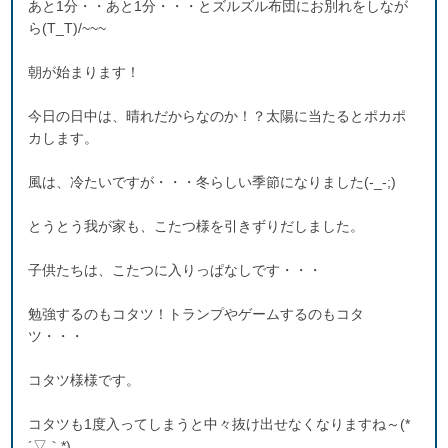
あと1分・・あと1分・・・とズルズル布団にお別れをしなが
ら(T_T)/~~~
朝が始まります！
今日の日中は、晴れだからなのか！？太陽に当たるとポカポ
カします。
風は、冷たいですが・・・冬らしい季節になりました(-_-;)
とうとう我が家も、こたつ様を引きずりだしました。
子供たちは、こたつに入りっぱなしです・・・
勉強するのもコタツ！トランプやゲームするのもコタ
ツ・・・
コタツ様様です。
コタツも1度入ってしまうと中々抜け出せなくなりますね～(*
´▽｀*)