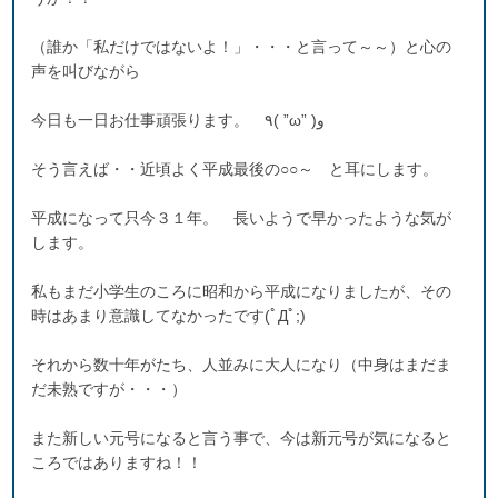
（誰か「私だけではないよ！」・・・と言って～～）と心の
声を叫びながら
今日も一日お仕事頑張ります。 ٩( ”ω” )و
そう言えば・・近頃よく平成最後の○○～ と耳にします。
平成になって只今３１年。 長いようで早かったような気が
します。
私もまだ小学生のころに昭和から平成になりましたが、その
時はあまり意識してなかったです(ﾟДﾟ;)
それから数十年がたち、人並みに大人になり（中身はまだま
だ未熟ですが・・・）
また新しい元号になると言う事で、今は新元号が気になると
ころではありますね！！