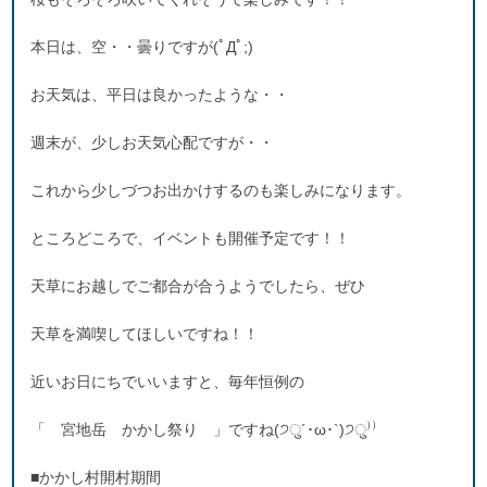
本日は、空・・曇りですが(ﾟДﾟ;)
お天気は、平日は良かったような・・
週末が、少しお天気心配ですが・・
これから少しづつお出かけするのも楽しみになります。
ところどころで、イベントも開催予定です！！
天草にお越しでご都合が合うようでしたら、ぜひ
天草を満喫してほしいですね！！
近いお日にちでいいますと、毎年恒例の
「 宮地岳 かかし祭り 」ですね(੭ु´･ω･`)੭ु⁾⁾
■かかし村開村期間