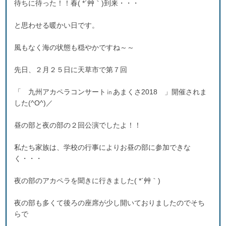
待ちに待った！！春( *´艸｀)到来・・・
と思わせる暖かい日です。
風もなく海の状態も穏やかですね～～
先日、２月２５日に天草市で第７回
「 九州アカペラコンサート㏌あまくさ2018 」開催されま
した(^O^)／
昼の部と夜の部の２回公演でしたよ！！
私たち家族は、学校の行事によりお昼の部に参加できな
く・・・
夜の部のアカペラを聞きに行きました( *´艸｀)
夜の部も多くて後ろの座席が少し開いておりましたのでそち
らで