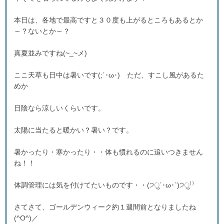
本日は、各地で最高ですと３０度も上がるところもあるとか
～？ないとか～？
真夏並みですね(~_~メ)
ここ天草も日中は暑いです(;´･ω･) ただ、すこし風があるた
めか
日陰なら涼しいくらいです。
太陽に当たると暖かい？暑い？です。
暑かったり・寒かったり・・体も慣れるのに追いつきません
ね！！
体調管理には気を付けてたいものです・・(੭ु´･ω･`)੭ु⁾⁾
さてさて、ゴールデンウィーク約１週間前となりましたね
(^O^)／