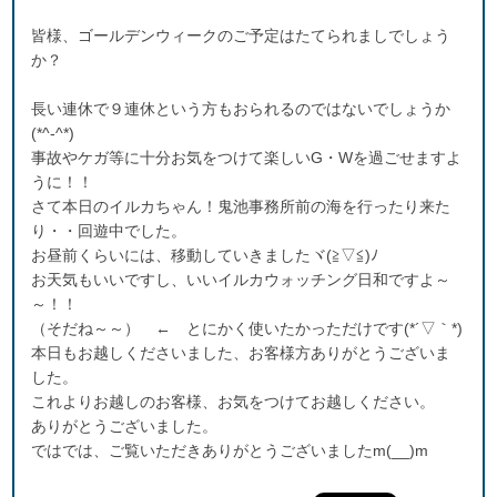
皆様、ゴールデンウィークのご予定はたてられましでしょう
か？
長い連休で９連休という方もおられるのではないでしょうか
(*^-^*)
事故やケガ等に十分お気をつけて楽しいG・Wを過ごせますよ
うに！！
さて本日のイルカちゃん！鬼池事務所前の海を行ったり来た
り・・回遊中でした。
お昼前くらいには、移動していきましたヾ(≧▽≦)ﾉ
お天気もいいですし、いいイルカウォッチング日和ですよ～
～！！
（そだね～～） ← とにかく使いたかっただけです(*´▽｀*)
本日もお越しくださいました、お客様方ありがとうございま
した。
これよりお越しのお客様、お気をつけてお越しください。
ありがとうございました。
ではでは、ご覧いただきありがとうございましたm(__)m