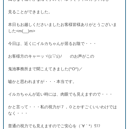
見ることができました。
本日もお越しくださいましたお客様皆様ありがとうございま
した<m(__)m>
今日は、近くにイルカちゃんが居るお陰で・・・
お客様方のキャーッヾ(≧▽≦)ﾉ のお声がこの
鬼池事務所まで聞こえてきました(^O^)／
嘘かと思われますが・・・本当です。
イルカちゃんが近い時には、肉眼でも見えますので・・・
かと言って・・・私の視力が７，０とかすごくいいわけでは
なく・・・
普通の視力でも見えますのでご安心を（´∀｀*）ｳﾌﾌ