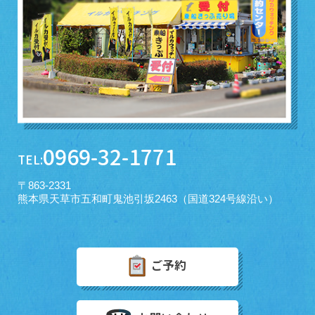
0969-32-1771
TEL:
〒863-2331
熊本県天草市五和町鬼池引坂2463（国道324号線沿い）
ご予約