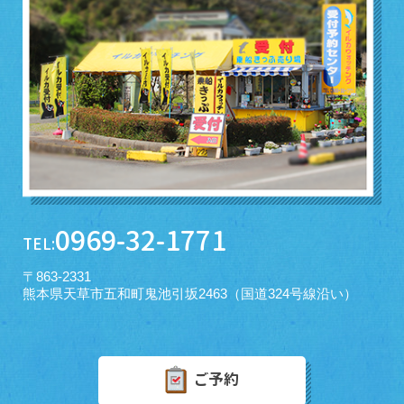
0969-32-1771
TEL:
〒863-2331
熊本県天草市五和町鬼池引坂2463（国道324号線沿い）
ご予約