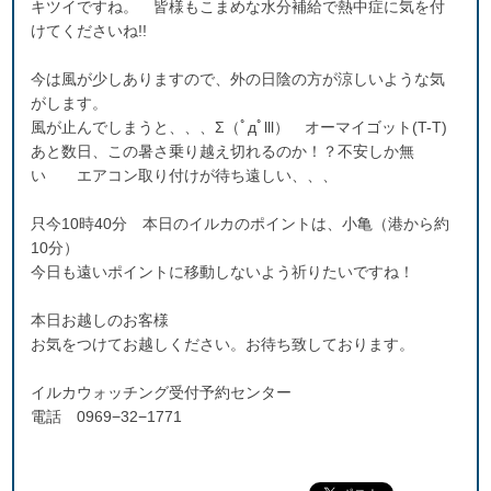
キツイですね。 皆様もこまめな水分補給で熱中症に気を付
けてくださいね!!
今は風が少しありますので、外の日陰の方が涼しいような気
がします。
風が止んでしまうと、、、Σ（ﾟдﾟlll） オーマイゴット(T-T)
あと数日、この暑さ乗り越え切れるのか！？不安しか無
い エアコン取り付けが待ち遠しい、、、
只今10時40分 本日のイルカのポイントは、小亀（港から約
10分）
今日も遠いポイントに移動しないよう祈りたいですね！
本日お越しのお客様
お気をつけてお越しください。お待ち致しております。
イルカウォッチング受付予約センター
電話 0969−32−1771