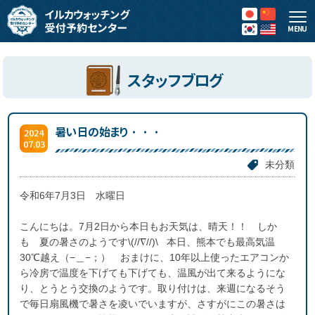
MENU
スタッフブログ
暑い日の始まり・・・
2024
07.03
未分類
令和6年7月3日 水曜日
こんにちは。7月2日から本日もお天気は、晴天！！ しか
も 夏の暑さのようです\(//∇//)\ 本日、熊本でも最高気温
30℃越え（−＿−；） おまけに、10年以上使ったエアコンか
ら冷房で温度を下げても下げても、温風が出て来るようにな
り、とうとう交換のようです。取り付けは、来週になるそう
で毎日扇風機で暑さを凌いでいますが、さすがにこの暑さは