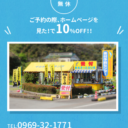
無休
ご予約の際、ホームページを
10
見た！で
％OFF！！
0969-32-1771
TEL: