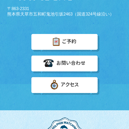
〒863-2331
熊本県天草市五和町鬼池引坂2463（国道324号線沿い）
ご予約
お問い合わせ
アクセス