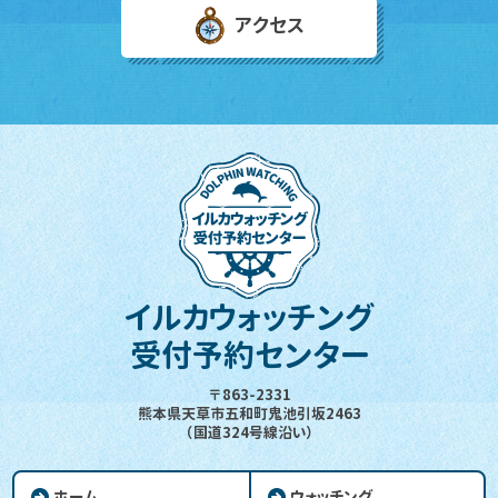
アクセス
イルカウォッチング
受付予約センター
〒863-2331
熊本県天草市五和町鬼池引坂2463
（国道324号線沿い）
ホーム
ウォッチング