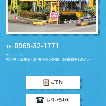
0969-32-1771
TEL:
〒863-2331
熊本県天草市五和町鬼池引坂2463（国道324号線沿い）
ご予約
お問い合わせ