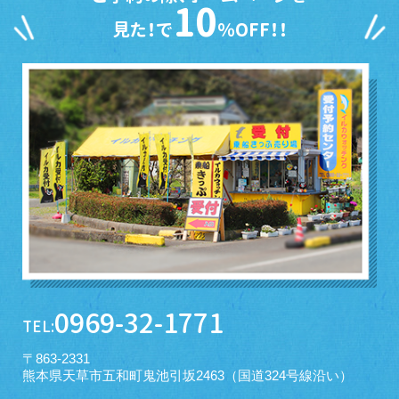
10
見た！で
％OFF！！
0969-32-1771
TEL:
〒863-2331
熊本県天草市五和町鬼池引坂2463（国道324号線沿い）