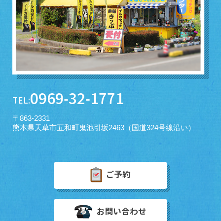
0969-32-1771
TEL:
〒863-2331
熊本県天草市五和町鬼池引坂2463（国道324号線沿い）
ご予約
お問い合わせ