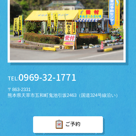
0969-32-1771
TEL:
〒863-2331
熊本県天草市五和町鬼池引坂2463（国道324号線沿い）
ご予約