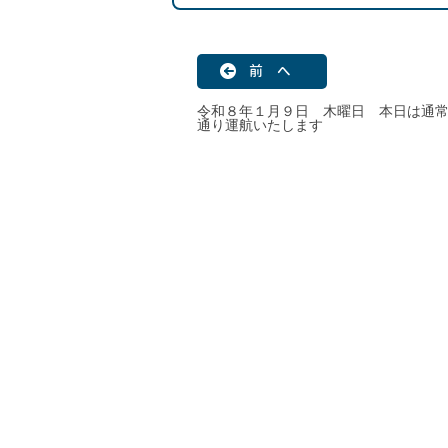
前 へ
令和８年１月９日 木曜日 本日は通
通り運航いたします