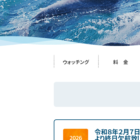
ウォッチング
料 金
令和８年２月７
より終日欠航致
2026