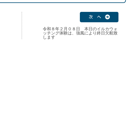
次 へ
令和８年２月０８日 本日のイルカウォ
常
ッチング体験は、強風により終日欠航致
します