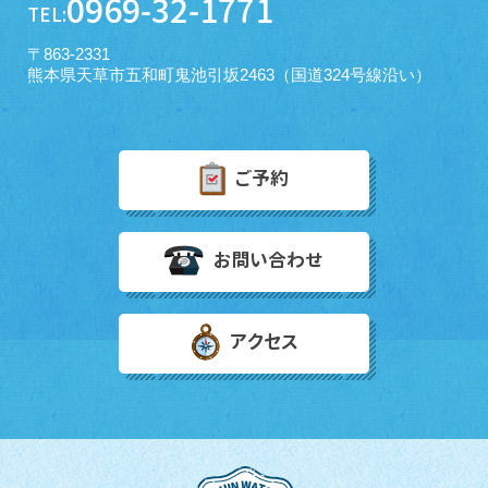
0969-32-1771
TEL:
〒863-2331
熊本県天草市五和町鬼池引坂2463（国道324号線沿い）
ご予約
お問い合わせ
アクセス