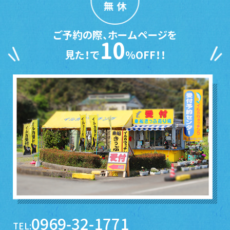
無休
ご予約の際、ホームページを
10
見た！で
％OFF！！
0969-32-1771
TEL: