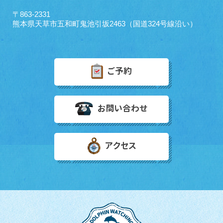
〒863-2331
熊本県天草市五和町鬼池引坂2463（国道324号線沿い）
ご予約
お問い合わせ
アクセス