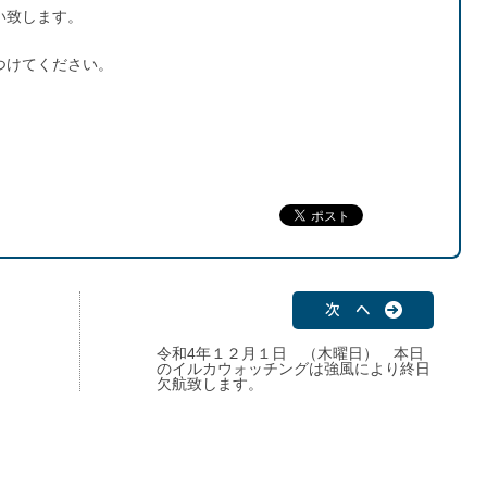
い致します。
つけてください。
次 へ
令和4年１２月１日 （木曜日） 本日
に
のイルカウォッチングは強風により終日
欠航致します。