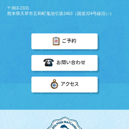
〒863-2331
熊本県天草市五和町鬼池引坂2463（国道324号線沿い）
ご予約
お問い合わせ
アクセス