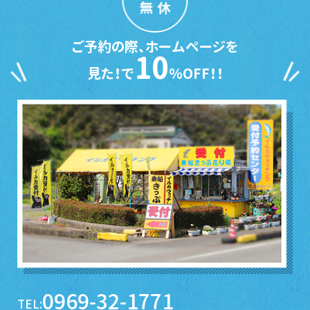
無休
ご予約の際、ホームページを
10
見た！で
％OFF！！
0969-32-1771
TEL: