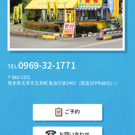
0969-32-1771
TEL:
〒863-2331
熊本県天草市五和町鬼池引坂2463（国道324号線沿い）
ご予約
お問い合わせ