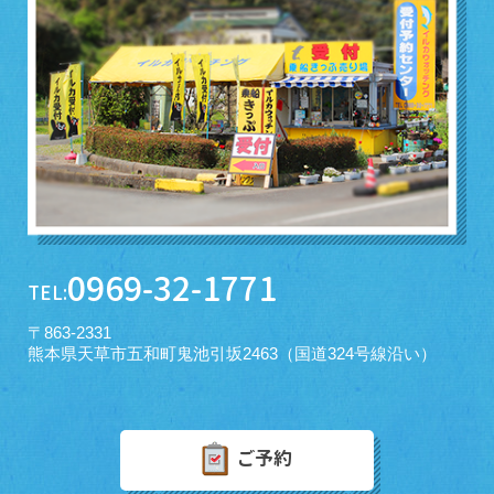
0969-32-1771
TEL:
〒863-2331
熊本県天草市五和町鬼池引坂2463（国道324号線沿い）
ご予約