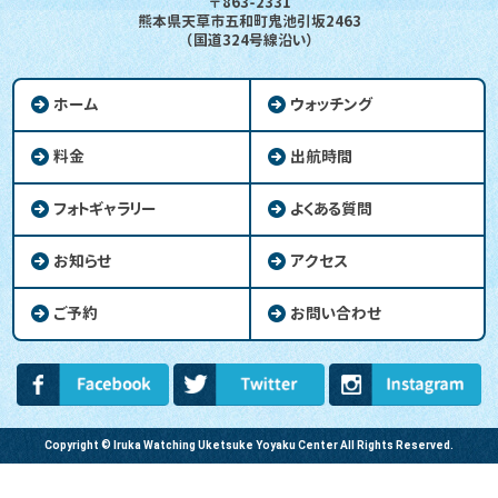
〒863-2331
熊本県天草市五和町鬼池引坂2463
（国道324号線沿い）
ホーム
ウォッチング
料金
出航時間
フォトギャラリー
よくある質問
お知らせ
アクセス
ご予約
お問い合わせ
Copyright © Iruka Watching Uketsuke Yoyaku Center All Rights Reserved.