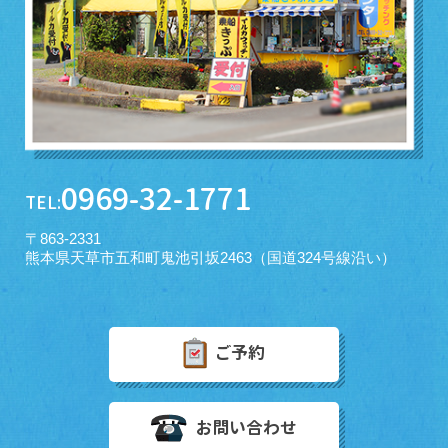
0969-32-1771
TEL:
〒863-2331
熊本県天草市五和町鬼池引坂2463（国道324号線沿い）
ご予約
お問い合わせ