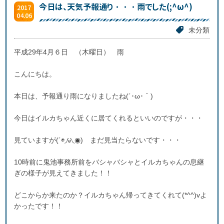
今日は、天気予報通り・・・雨でした(;^ω^)
2017
04.06
未分類
平成29年4月６日 （木曜日） 雨
こんにちは。
本日は、予報通り雨になりましたね(´･ω･｀)
今日はイルカちゃん近くに居てくれるといいのですが・・・
見ていますが(´◉◞౪◟◉) まだ見当たらないです・・・
10時前に鬼池事務所前をバシャバシャとイルカちゃんの息継
ぎの様子が見えてきました！！
どこからか来たのか？イルカちゃん帰ってきてくれて(*^^)vよ
かったです！！