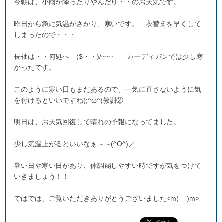
今朝は、小雨が降ったりやんだり・・のお天気です。
昨日から急に気温がさがり、寒いです。 衣替えを早くして
しまったので・・・
長袖は・・何処へ ($・・)/~~~ カーディガンでは少し寒
かったです。
このように寒い日もまだあるので、一気に直さないように気
を付けるといいですね(;^ω^)教訓②
明日は、お天気回復して晴れの予報になってました。
少し気温上がるといいなぁ～～(^O^)／
暑い日や寒い日があり、体調崩しやすい時ですが気をつけて
いきましょう！！
ではでは、ご覧いただきありがとうございました<m(__)m>