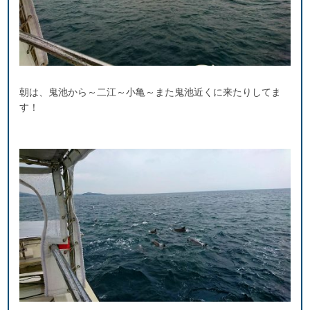
朝は、鬼池から～二江～小亀～また鬼池近くに来たりしてま
す！