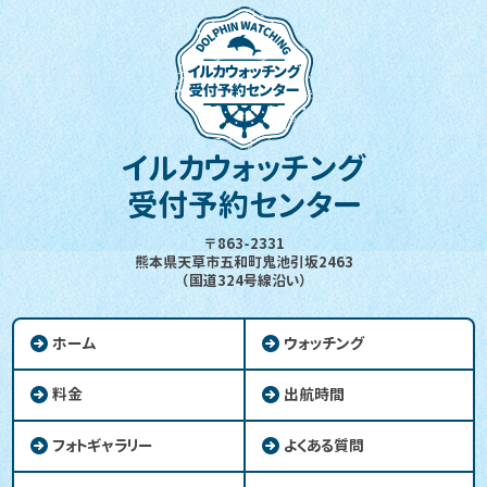
イルカウォッチング
受付予約センター
〒863-2331
熊本県天草市五和町鬼池引坂2463
（国道324号線沿い）
ホーム
ウォッチング
料金
出航時間
フォトギャラリー
よくある質問