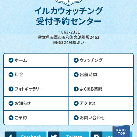
イルカウォッチング
受付予約センター
〒863-2331
熊本県天草市五和町鬼池引坂2463
（国道324号線沿い）
ホーム
ウォッチング
料金
出航時間
フォトギャラリー
よくある質問
お知らせ
アクセス
ご予約
お問い合わせ