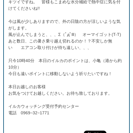
キツイですね。 皆様もこまめな水分補給で熱中症に気を付
けてくださいね!!
今は風が少しありますので、外の日陰の方が涼しいような気
がします。
風が止んでしまうと、、、Σ（ﾟдﾟlll） オーマイゴット(T-T)
あと数日、この暑さ乗り越え切れるのか！？不安しか無
い エアコン取り付けが待ち遠しい、、、
只今10時40分 本日のイルカのポイントは、小亀（港から約
10分）
今日も遠いポイントに移動しないよう祈りたいですね！
本日お越しのお客様
お気をつけてお越しください。お待ち致しております。
イルカウォッチング受付予約センター
電話 0969−32−1771