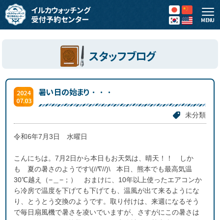
MENU
スタッフブログ
暑い日の始まり・・・
2024
07.03
未分類
令和6年7月3日 水曜日
こんにちは。7月2日から本日もお天気は、晴天！！ しか
も 夏の暑さのようです\(//∇//)\ 本日、熊本でも最高気温
30℃越え（−＿−；） おまけに、10年以上使ったエアコンか
ら冷房で温度を下げても下げても、温風が出て来るようにな
り、とうとう交換のようです。取り付けは、来週になるそう
で毎日扇風機で暑さを凌いでいますが、さすがにこの暑さは