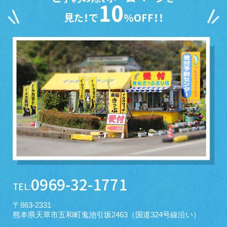
10
見た！で
％OFF！！
0969-32-1771
TEL:
〒863-2331
熊本県天草市五和町鬼池引坂2463（国道324号線沿い）