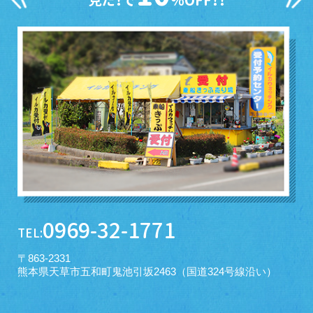
0969-32-1771
TEL:
〒863-2331
熊本県天草市五和町鬼池引坂2463（国道324号線沿い）