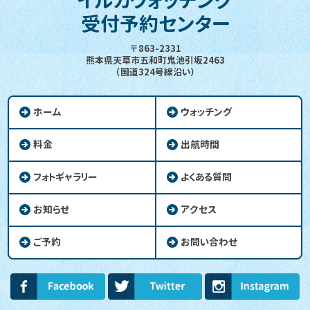
イルカウォッチング
受付予約センター
〒863-2331
熊本県天草市五和町鬼池引坂2463
（国道324号線沿い）
ホーム
ウォッチング
料金
出航時間
フォトギャラリー
よくある質問
お知らせ
アクセス
ご予約
お問い合わせ