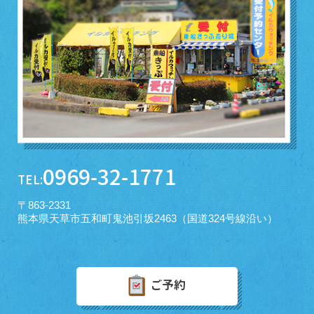
0969-32-1771
TEL:
〒863-2331
熊本県天草市五和町鬼池引坂2463（国道324号線沿い）
ご予約