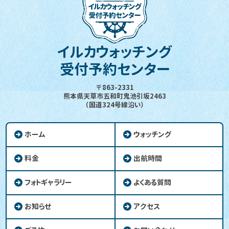
イルカウォッチング
受付予約センター
〒863-2331
熊本県天草市五和町鬼池引坂2463
（国道324号線沿い）
ホーム
ウォッチング
料金
出航時間
フォトギャラリー
よくある質問
お知らせ
アクセス