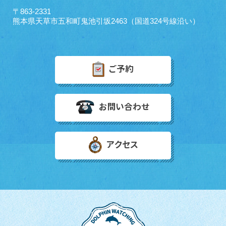
〒863-2331
熊本県天草市五和町鬼池引坂2463（国道324号線沿い）
ご予約
お問い合わせ
アクセス