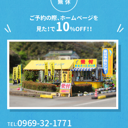
無休
ご予約の際、ホームページを
10
見た！で
％OFF！！
0969-32-1771
TEL: