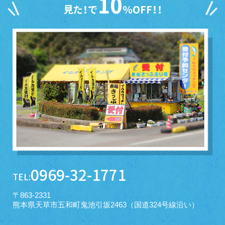
10
見た！で
％OFF！！
0969-32-1771
TEL:
〒863-2331
熊本県天草市五和町鬼池引坂2463（国道324号線沿い）