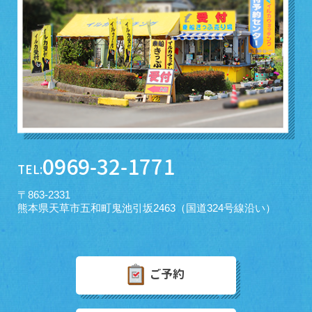
0969-32-1771
TEL:
〒863-2331
熊本県天草市五和町鬼池引坂2463（国道324号線沿い）
ご予約