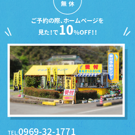
無休
ご予約の際、ホームページを
10
見た！で
％OFF！！
0969-32-1771
TEL: