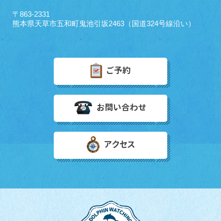
〒863-2331
熊本県天草市五和町鬼池引坂2463（国道324号線沿い）
ご予約
お問い合わせ
アクセス