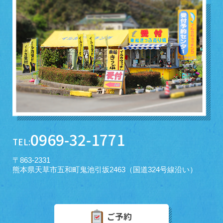
0969-32-1771
TEL:
〒863-2331
熊本県天草市五和町鬼池引坂2463（国道324号線沿い）
ご予約