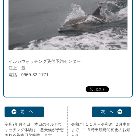
イルカウォッチング受付予約センター
江上 章
電話 0969-32-1771
前 へ
次 へ
令和7年月４日 本日のイルカウ
令和7年１１月～令和8年２月中旬
ォッチング体験は、悪天候が予想
まで、１６時出航時間変更のお知
される為終日欠航致します。
らせ