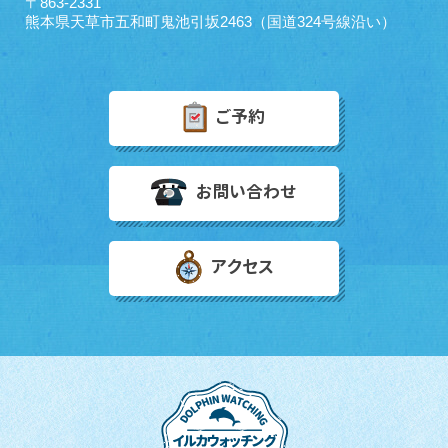
〒863-2331
熊本県天草市五和町鬼池引坂2463（国道324号線沿い）
ご予約
お問い合わせ
アクセス