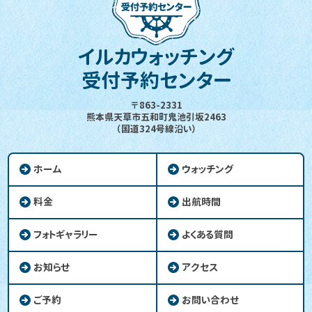
イルカウォッチング
受付予約センター
〒863-2331
熊本県天草市五和町鬼池引坂2463
（国道324号線沿い）
ホーム
ウォッチング
料金
出航時間
フォトギャラリー
よくある質問
お知らせ
アクセス
ご予約
お問い合わせ