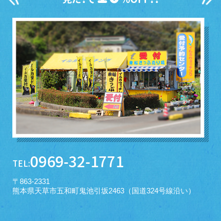
0969-32-1771
TEL:
〒863-2331
熊本県天草市五和町鬼池引坂2463（国道324号線沿い）