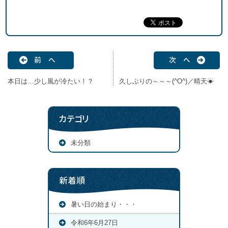
前 へ
次 へ
本日は…少し風が冷たい！？
久しぶりの～～～(^O^)／晴天☀
カテゴリ
未分類
新着順
暑い日の始まり・・・
令和6年6月27日