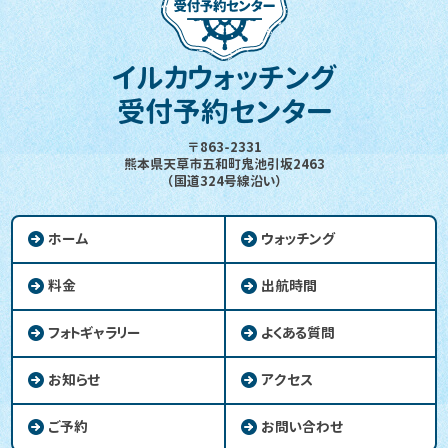
イルカウォッチング
受付予約センター
〒863-2331
熊本県天草市五和町鬼池引坂2463
（国道324号線沿い）
ホーム
ウォッチング
料金
出航時間
フォトギャラリー
よくある質問
お知らせ
アクセス
ご予約
お問い合わせ