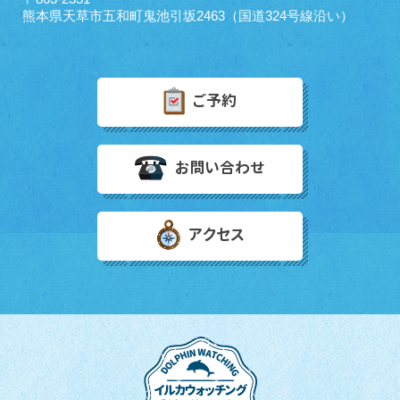
熊本県天草市五和町鬼池引坂2463（国道324号線沿い）
ご予約
お問い合わせ
アクセス