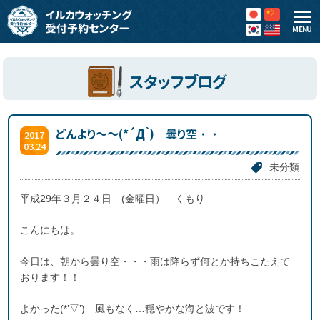
MENU
スタッフブログ
どんより～～(*´Д｀) 曇り空・・
2017
03.24
未分類
平成29年３月２４日 (金曜日） くもり
こんにちは。
今日は、朝から曇り空・・・雨は降らず何とか持ちこたえて
おります！！
よかった(*’▽’) 風もなく…穏やかな海と波です！