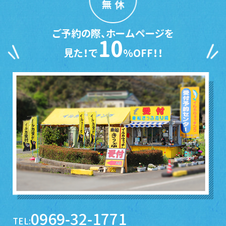
無休
ご予約の際、ホームページを
10
見た！で
％OFF！！
0969-32-1771
TEL: