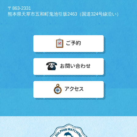
〒863-2331
熊本県天草市五和町鬼池引坂2463（国道324号線沿い）
ご予約
お問い合わせ
アクセス