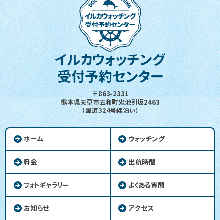
イルカウォッチング
受付予約センター
〒863-2331
熊本県天草市五和町鬼池引坂2463
（国道324号線沿い）
ホーム
ウォッチング
料金
出航時間
フォトギャラリー
よくある質問
お知らせ
アクセス