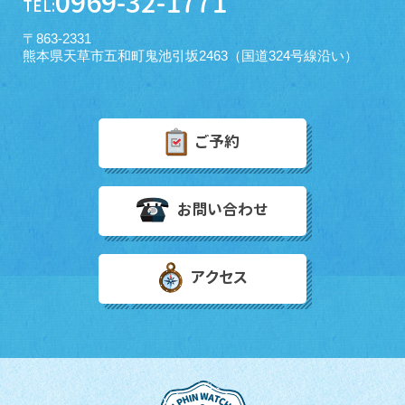
0969-32-1771
TEL:
〒863-2331
熊本県天草市五和町鬼池引坂2463（国道324号線沿い）
ご予約
お問い合わせ
アクセス