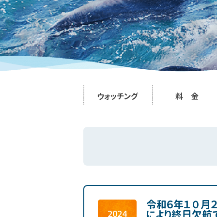
ウォッチング
料 金
令和６年１０月
により終日欠航
2024