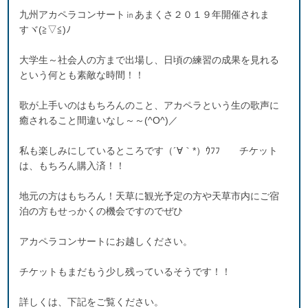
九州アカペラコンサート㏌あまくさ２０１９年開催されま
すヾ(≧▽≦)ﾉ
大学生～社会人の方まで出場し、日頃の練習の成果を見れる
という何とも素敵な時間！！
歌が上手いのはもちろんのこと、アカペラという生の歌声に
癒されること間違いなし～～(^O^)／
私も楽しみにしているところです（´∀｀*）ｳﾌﾌ チケット
は、もちろん購入済！！
地元の方はもちろん！天草に観光予定の方や天草市内にご宿
泊の方もせっかくの機会ですのでぜひ
アカペラコンサートにお越しください。
チケットもまだもう少し残っているそうです！！
詳しくは、下記をご覧ください。