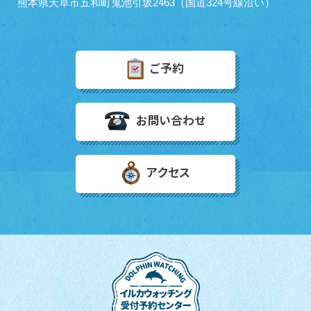
熊本県天草市五和町鬼池引坂2463（国道324号線沿い）
ご予約
お問い合わせ
アクセス