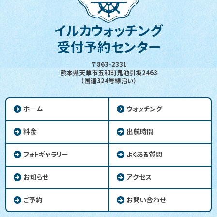
イルカウォッチング
受付予約センター
〒863-2331
熊本県天草市五和町鬼池引坂2463
（国道324号線沿い）
ホーム
ウォッチング
料金
出航時間
フォトギャラリー
よくある質問
お知らせ
アクセス
ご予約
お問い合わせ