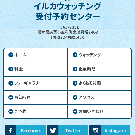
イルカウォッチング
受付予約センター
〒863-2331
熊本県天草市五和町鬼池引坂2463
（国道324号線沿い）
ホーム
ウォッチング
料金
出航時間
フォトギャラリー
よくある質問
お知らせ
アクセス
ご予約
お問い合わせ