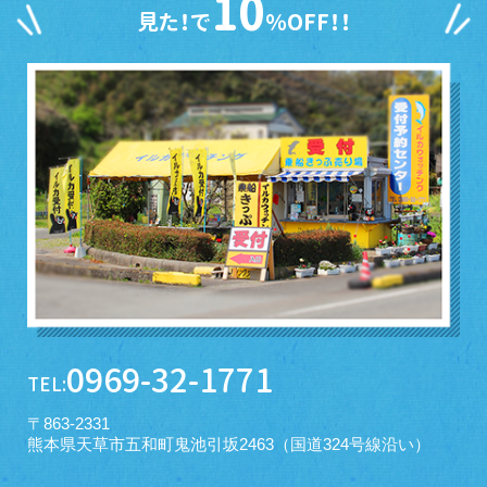
10
見た！で
％OFF！！
0969-32-1771
TEL:
〒863-2331
熊本県天草市五和町鬼池引坂2463（国道324号線沿い）