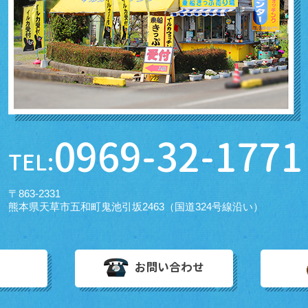
0969-32-1771
TEL:
〒863-2331
熊本県天草市五和町鬼池引坂2463（国道324号線沿い）
お問い合わせ