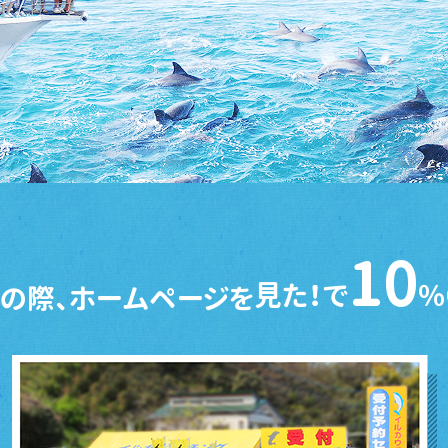
10
見た！で
％
の際、ホームページを