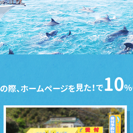
10
見た！で
％
の際、ホームページを