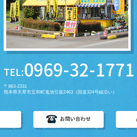
0969-32-1771
TEL:
〒863-2331
熊本県天草市五和町鬼池引坂2463（国道324号線沿い）
お問い合わせ