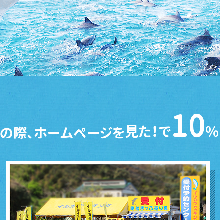
10
見た！で
％
の際、ホームページを