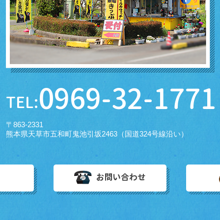
0969-32-1771
TEL:
〒863-2331
熊本県天草市五和町鬼池引坂2463（国道324号線沿い）
お問い合わせ