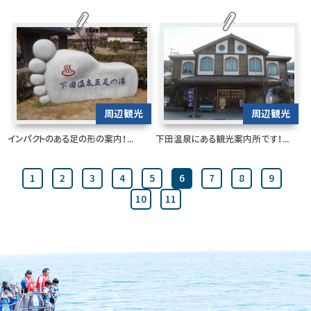
周辺観光
周辺観光
インパクトのある足の形の案内！...
下田温泉にある観光案内所です！...
1
2
3
4
5
6
7
8
9
10
11