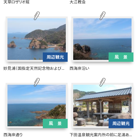
天草ロザリオ館
大江教会
周辺観光
風 景
妙見浦（国指定天然記念物および...
西海岸沿い
風 景
周辺観光
西海岸通り
下田温泉観光案内所の前に足湯あ...