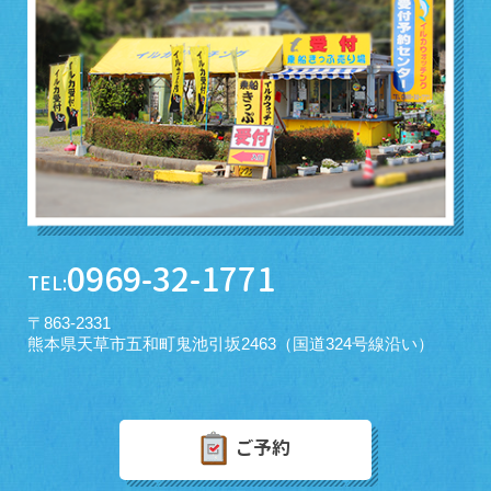
0969-32-1771
TEL:
〒863-2331
熊本県天草市五和町鬼池引坂2463（国道324号線沿い）
ご予約