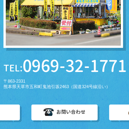
0969-32-1771
TEL:
〒863-2331
熊本県天草市五和町鬼池引坂2463（国道324号線沿い）
お問い合わせ