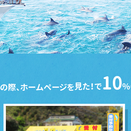
10
見た！で
％
の際、ホームページを