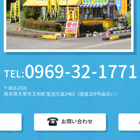
0969-32-1771
TEL:
〒863-2331
熊本県天草市五和町鬼池引坂2463（国道324号線沿い）
お問い合わせ