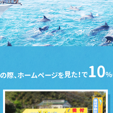
10
見た！で
％
の際、ホームページを